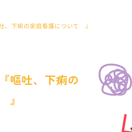
吐、下痢の家庭看護について 』
『嘔吐、下痢の
 』