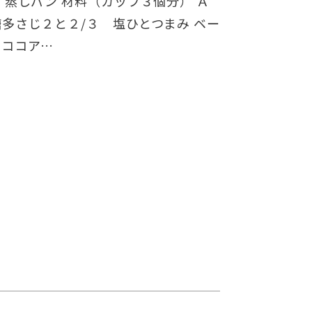
 蒸しパン 材料（カップ３個分） Ａ
多さじ２と２/３ 塩ひとつまみ ベー
 ココア…